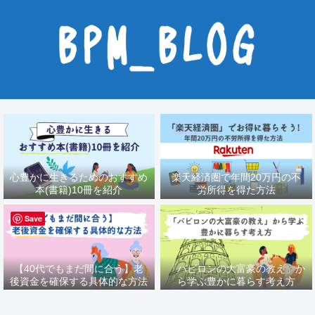
心豊かに生きるためのおすすめ
楽天経済圏で年間20万円の不
本(書籍)10冊を紹介
労所得を得た方法
Save
【40代でもまだ間に合う】老
「バビロンの大富豪の教え」か
後資金を確保する具体的な方法
ら学ぶ豊かに暮らす考え方