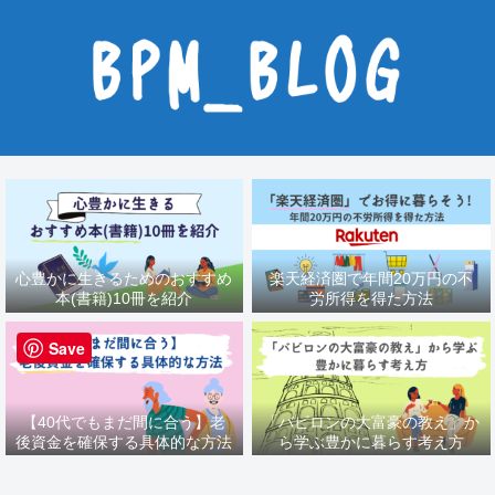
心豊かに生きるためのおすすめ
楽天経済圏で年間20万円の不
本(書籍)10冊を紹介
労所得を得た方法
Save
【40代でもまだ間に合う】老
「バビロンの大富豪の教え」か
後資金を確保する具体的な方法
ら学ぶ豊かに暮らす考え方