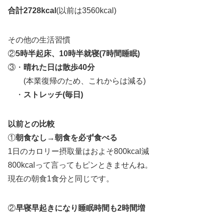
合計2728kcal
(以前は3560kcal)
その他の生活習慣
②
5時半起床、10時半就寝(7時間睡眠)
③・
晴れた日は散歩40分
(本業復帰のため、これからは減る)
・
ストレッチ(毎日)
以前との比較
①
朝食なし→朝食を必ず食べる
1日のカロリー摂取量はおよそ800kcal減
800kcalって言ってもピンときませんね。
現在の朝食1食分と同じです。
②
早寝早起きになり睡眠時間も2時間増