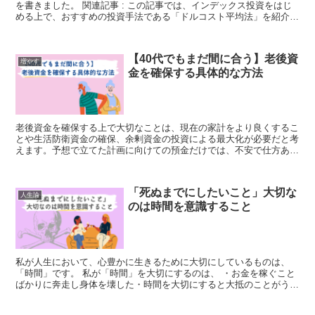
を書きました。 関連記事 : この記事では、インデックス投資をはじ
める上で、おすすめの投資手法である「ドルコスト平均法」を紹介し
ます。 【結論】ドルコ...
【40代でもまだ間に合う】老後資
増やす
金を確保する具体的な方法
老後資金を確保する上で大切なことは、現在の家計をより良くするこ
とや生活防衛資金の確保、余剰資金の投資による最大化が必要だと考
えます。予想で立てた計画に向けての預金だけでは、不安で仕方あり
ません。 なぜなら、物価の変動や自身の健康状態...
「死ぬまでにしたいこと」大切な
人生論
のは時間を意識すること
私が人生において、心豊かに生きるために大切にしているものは、
「時間」です。 私が「時間」を大切にするのは、 ・お金を稼ぐこと
ばかりに奔走し身体を壊した・時間を大切にすると大抵のことがうま
くいく・時間には限りがある と...