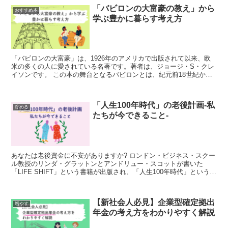
「バビロンの大富豪の教え」から
おすすめ本
学ぶ豊かに暮らす考え方
「バビロンの大富豪」は、1926年のアメリカで出版されて以来、欧
米の多くの人に愛されている名著です。著者は、ジョージ・S・クレ
イソンです。 この本の舞台となるバビロンとは、紀元前18世紀から
紀元前4世紀に現在のイラクのあたりに存在し...
「人生100年時代」の老後計画-私
貯める
たちが今できること-
あなたは老後資金に不安がありますか? ロンドン・ビジネス・スクー
ル教授のリンダ・グラットンとアンドリュー・スコットが書いた
「LIFE SHIFT」という書籍が出版され、「人生100年時代」という言
葉を多く耳にするようになりました。 ...
【新社会人必見】企業型確定拠出
増やす
年金の考え方をわかりやすく解説