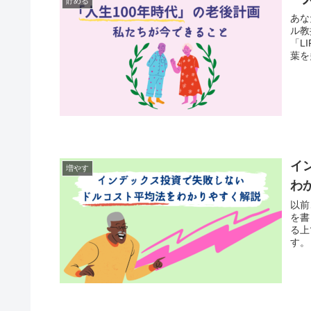
貯める
あなた
ル教
「L
葉を
イ
増やす
わ
以前
を書きました。 関
る上