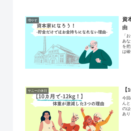
資
増やす
由
「お
あなた
を把
【
サニーの休日
今回の
んと、12
のは生