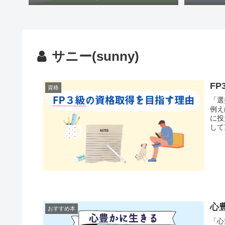
サニー(sunny)
F
資格
「選択は全
例え
に投資するか これま
して
心
おすすめ本
「心