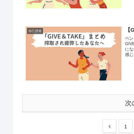
【
自己啓発
ペン
GI
になれ!・ギブし
感じ
次
1