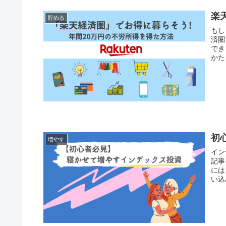
楽
貯める
もし
済圏
できました。 この記事
かた
初
増やす
インデッ
記事を書きまし
には、
い込