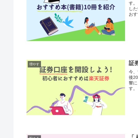
す。 この記事では、 ・自分らしく生きたい・日々の生活を丁寧
した
おす
証
増やす
今、
後2
響に
「