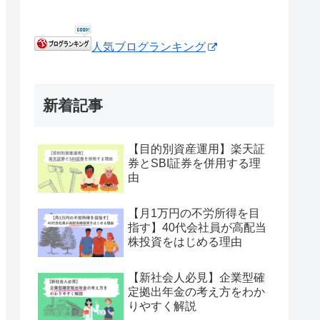
人気ブログランキング
新着記事
【目的別資産運用】楽天証
券とSBI証券を併用する理
由
【月1万円の不労所得を目
指す】40代会社員が高配当
株投資をはじめる理由
【新社会人必見】企業型確
定拠出年金の考え方をわか
りやすく解説